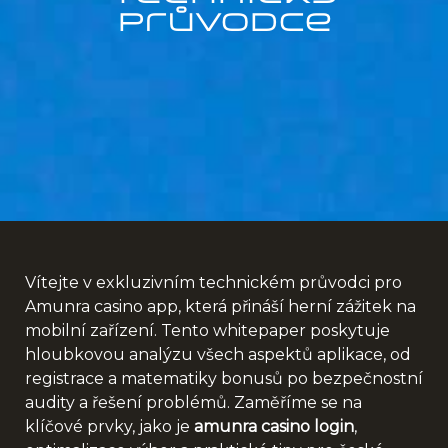
Průvodce
Vítejte v exkluzivním technickém průvodci pro
Amunra casino app
, která přináší herní zážitek na
mobilní zařízení. Tento whitepaper poskytuje
hloubkovou analýzu všech aspektů aplikace, od
registrace a matematiky bonusů po bezpečnostní
audity a řešení problémů. Zaměříme se na
klíčové prvky, jako je
amunra casino login
,