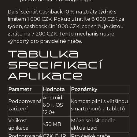
Další scénář: Cashback 10 % na ztráty týdně s
limitem 1 000 CZK. Pokud ztratíte 8 000 CZK za
týden, cashback činí 800 CZK, což snižuje čistou
ztrátu na 7 200 CZK. Tento mechanismus je
výhodný pro pravidelné hráče.
Tabulka
Specifikací
Aplikace
Parametr
Hodnota
Poznámky
Android
Podporovaná
Kompatibilní s většinou
6.0+, iOS
zařízení
smartphonů a tabletů
12.0+
Velikost
Může se lišit podle
~50 MB
aplikace
aktualizací
Podporované
CZK, EUR,
Pro české hráče