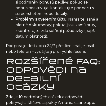
si podmínky bonusů pečlivě; pokud se
bonus neaktivuje, kontaktujte podporu s
screenshotem nebo detaily.
Problémy s ověřením účtu
: Nahrajte jasné a
platné dokumenty; pokud jsou zamítnuty,
zkontrolujte, zda splňují požadavky (např.
datum platnosti).
Podpora je dostupná 24/7 přes live chat, e-mail
nebo telefon – využijte ji pro rychlé řešení.
Rozšířené FAQ:
Odpovědi na
Detailní
Otázky
Zde je 10 podrobných otázek a odpovědí
pokrývající klíčové aspekty Amunra casino app: