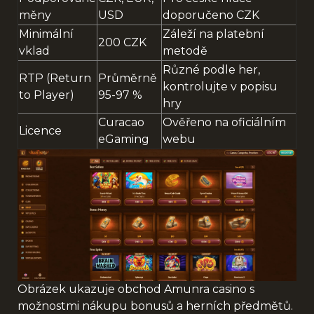
měny
USD
doporučeno CZK
Minimální
Záleží na platební
200 CZK
vklad
metodě
Různé podle her,
RTP (Return
Průměrně
kontrolujte v popisu
to Player)
95-97 %
hry
Curacao
Ověřeno na oficiálním
Licence
eGaming
webu
Obrázek ukazuje obchod Amunra casino s
možnostmi nákupu bonusů a herních předmětů.